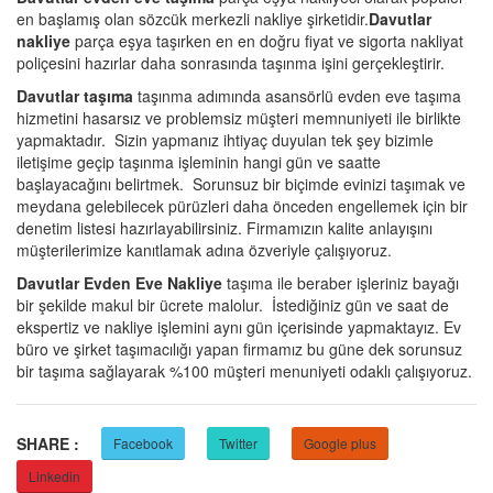
en başlamış olan sözcük merkezli nakliye şirketidir.
Davutlar
nakliye
parça eşya taşırken en en doğru fiyat ve sigorta nakliyat
poliçesini hazırlar daha sonrasında taşınma işini gerçekleştirir.
Davutlar taşıma
taşınma adımında asansörlü evden eve taşıma
hizmetini hasarsız ve problemsiz müşteri memnuniyeti ile birlikte
yapmaktadır. Sizin yapmanız ihtiyaç duyulan tek şey bizimle
iletişime geçip taşınma işleminin hangi gün ve saatte
başlayacağını belirtmek. Sorunsuz bir biçimde evinizi taşımak ve
meydana gelebilecek pürüzleri daha önceden engellemek için bir
denetim listesi hazırlayabilirsiniz. Firmamızın kalite anlayışını
müşterilerimize kanıtlamak adına özveriyle çalışıyoruz.
Davutlar Evden Eve Nakliye
taşıma ile beraber işleriniz bayağı
bir şekilde makul bir ücrete malolur. İstediğiniz gün ve saat de
ekspertiz ve nakliye işlemini aynı gün içerisinde yapmaktayız. Ev
büro ve şirket taşımacılığı yapan firmamız bu güne dek sorunsuz
bir taşıma sağlayarak %100 müşteri menuniyeti odaklı çalışıyoruz.
SHARE :
Facebook
Twitter
Google plus
Linkedin