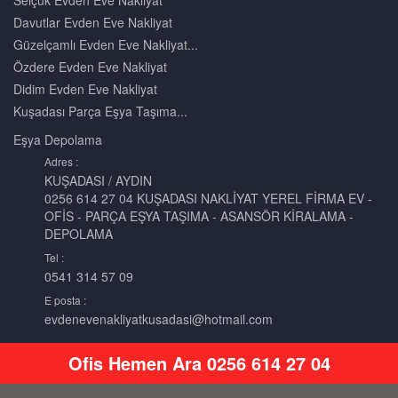
Selçuk Evden Eve Nakliyat
Davutlar Evden Eve Nakliyat
Güzelçamlı Evden Eve Nakliyat...
Özdere Evden Eve Nakliyat
Didim Evden Eve Nakliyat
Kuşadası Parça Eşya Taşıma...
Eşya
Depolama
Adres :
KUŞADASI / AYDIN
0256 614 27 04 KUŞADASI NAKLİYAT YEREL FİRMA EV -
OFİS - PARÇA EŞYA TAŞIMA - ASANSÖR KİRALAMA -
DEPOLAMA
Tel :
0541 314 57 09
E posta :
evdenevenakliyatkusadasi@hotmail.com
Ofis Hemen Ara 0256 614 27 04
2015 © Kuşadası Nakliyat Şehiriçi - Şehirlerarası Ev - Ofis - Parça